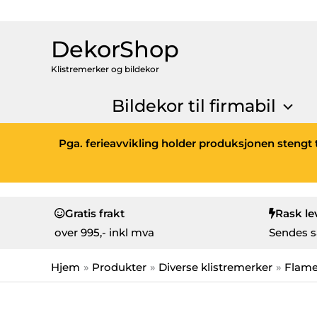
DekorShop
Klistremerker og bildekor
Bildekor til firmabil
Pga. ferieavvikling holder produksjonen stengt t
Gratis frakt
Rask le
over
995,- inkl mva
Sendes s
Hjem
Produkter
Diverse klistremerker
Flam