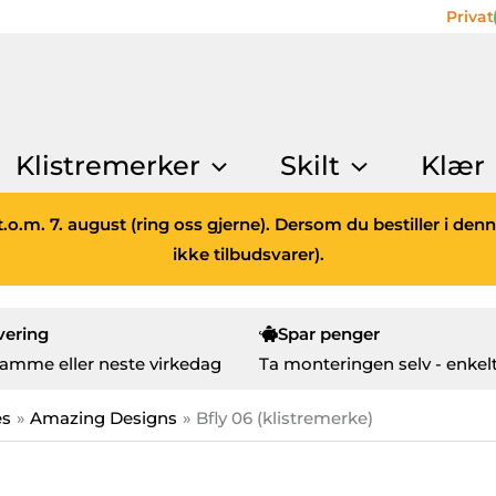
Privat
Klistremerker
Skilt
Klær
.o.m. 7. august (ring oss gjerne). Dersom du bestiller i den
ikke tilbudsvarer).
vering
Spar penger
amme eller neste virkedag
Ta monteringen selv - enkelt
es
Amazing Designs
Bfly 06 (klistremerke)