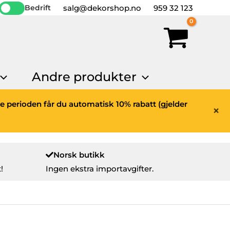
salg@dekorshop.no
959 32 123
Bedrift
Andre produkter
ne perioden får du automatisk 10% rabatt (gjelder
×
Norsk butikk
!
Ingen ekstra importavgifter.