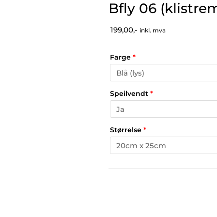
Bfly 06 (klistre
199,00,-
inkl. mva
Farge
*
Speilvendt
*
Størrelse
*