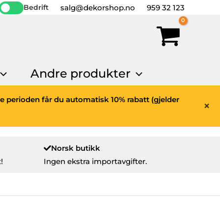
salg@dekorshop.no
959 32 123
Bedrift
Andre produkter
ne perioden får du automatisk 10% rabatt (gjelder
×
Norsk butikk
!
Ingen ekstra importavgifter.