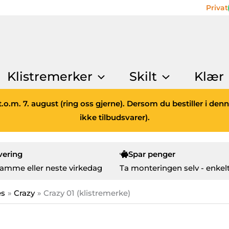
Privat
Klistremerker
Skilt
Klær
.o.m. 7. august (ring oss gjerne). Dersom du bestiller i den
ikke tilbudsvarer).
vering
Spar penger
amme eller neste virkedag
Ta monteringen selv - enkelt
es
Crazy
Crazy 01 (klistremerke)