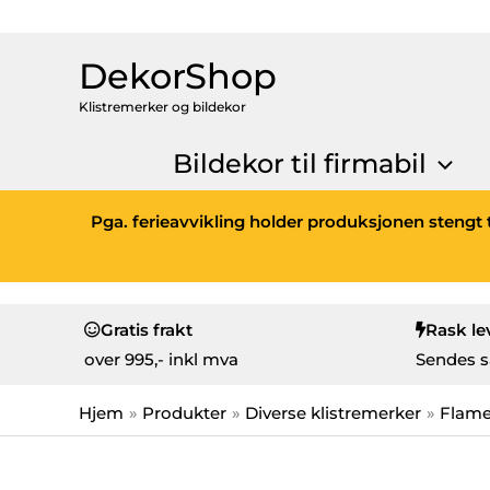
DekorShop
Klistremerker og bildekor
Bildekor til firmabil
Pga. ferieavvikling holder produksjonen stengt t
Gratis frakt
Rask le
over
995,- inkl mva
Sendes s
Hjem
Produkter
Diverse klistremerker
Flam