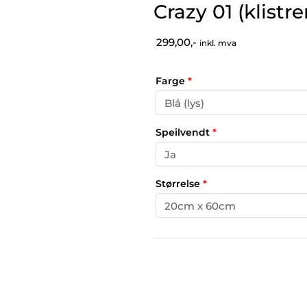
Crazy 01 (klistr
299,00,-
inkl. mva
Farge
*
Speilvendt
*
Størrelse
*