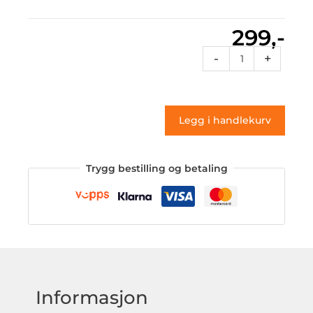
299,-
Exlusive
-
+
11
(klistremerke)
antall
Legg i handlekurv
Trygg bestilling og betaling
Informasjon