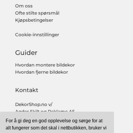
Om oss
Ofte stilte spørsmål
Kjøpsbetingelser
Cookie-innstillinger
Guider
Hvordan montere bildekor
Hvordan fjerne bildekor
Kontakt
DekorShop.no v/
Agder Skilt og Reklame AS
Org. nr: 997 633 016 MVA
For å gi deg en god opplevelse og sørge for at
salg@dekorshop.no
alt fungerer som det skal i nettbutikken, bruker vi