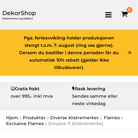
DekorShop
Klistremerker og bildekor
Pga. ferieavvikling holder produksjonen
stengt t.o.m. 7. august (ring oss gjerne).
×
Dersom du bestiller i denne perioden får du
automatisk 10% rabatt (gjelder ikke
tilbudsvarer).
Gratis frakt
Rask levering
over
995,- inkl mva
Sendes samme eller
neste virkedag
Hjem
Produkter
Diverse klistremerker
Flames
Exclusive Flames
Exlusive 11 (klistremerke)