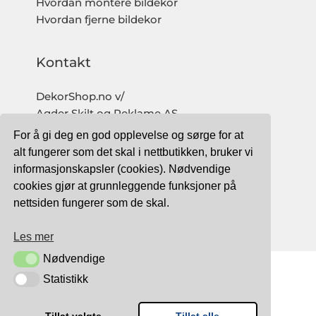
Hvordan montere bildekor
Hvordan fjerne bildekor
Kontakt
DekorShop.no v/
Agder Skilt og Reklame AS
Org. nr: 997 633 016 MVA
For å gi deg en god opplevelse og sørge for at
salg@dekorshop.no
alt fungerer som det skal i nettbutikken, bruker vi
informasjonskapsler (cookies). Nødvendige
Tlf: 959 32 123
cookies gjør at grunnleggende funksjoner på
09.00 - 16.00
nettsiden fungerer som de skal.
(mandag - fredag)
Les mer
Nødvendige
Nødvendige
Statistikk
Statistikk
TRYGG BETALING MED: