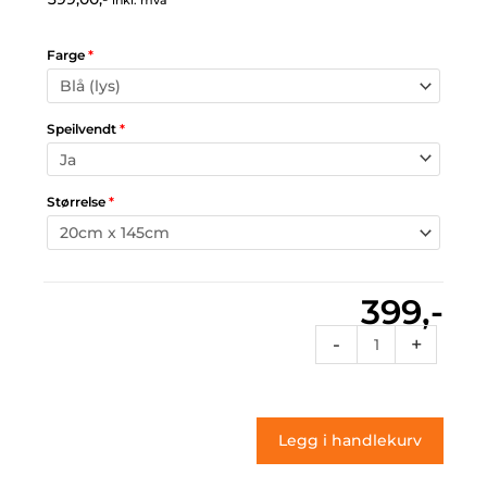
inkl. mva
Farge
*
Speilvendt
*
Størrelse
*
399,-
Sf1
-
+
002
(klistremerke)
antall
Legg i handlekurv