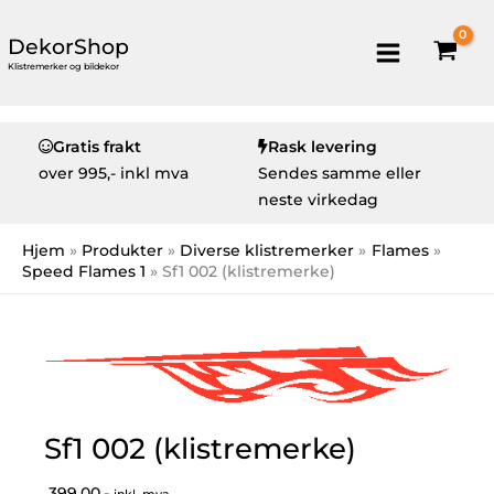
DekorShop
Klistremerker og bildekor
Gratis frakt
Rask levering
over
995,- inkl mva
Sendes samme eller
neste virkedag
Hjem
Produkter
Diverse klistremerker
Flames
Speed Flames 1
Sf1 002 (klistremerke)
Sf1 002 (klistremerke)
399,00,-