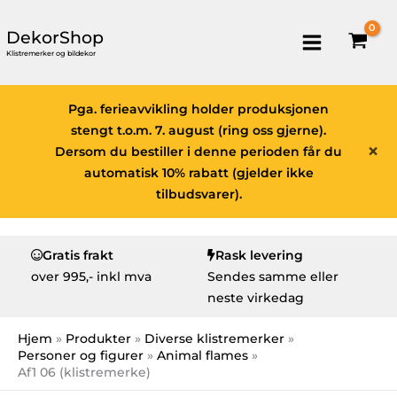
DekorShop
Klistremerker og bildekor
Pga. ferieavvikling holder produksjonen
stengt t.o.m. 7. august (ring oss gjerne).
×
Dersom du bestiller i denne perioden får du
automatisk 10% rabatt (gjelder ikke
tilbudsvarer).
Gratis frakt
Rask levering
over
995,- inkl mva
Sendes samme eller
neste virkedag
Hjem
Produkter
Diverse klistremerker
Personer og figurer
Animal flames
Af1 06 (klistremerke)