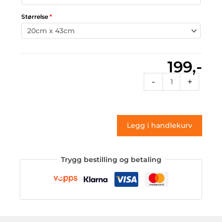
Størrelse
*
199,-
Af1
-
+
06
(klistremerke)
antall
Legg i handlekurv
Trygg bestilling og betaling