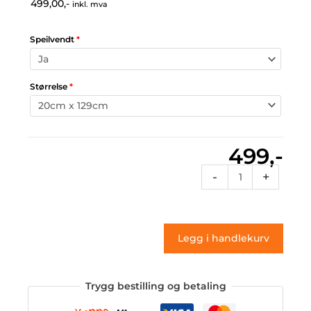
499,00,-
inkl. mva
Speilvendt
*
Størrelse
*
499,-
Vg4
-
+
152
(klistremerke)
antall
Legg i handlekurv
Trygg bestilling og betaling