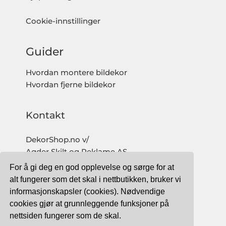
Cookie-innstillinger
Guider
Hvordan montere bildekor
Hvordan fjerne bildekor
Kontakt
DekorShop.no v/
Agder Skilt og Reklame AS
Org. nr: 997 633 016 MVA
For å gi deg en god opplevelse og sørge for at
salg@dekorshop.no
alt fungerer som det skal i nettbutikken, bruker vi
informasjonskapsler (cookies). Nødvendige
Tlf: 959 32 123
cookies gjør at grunnleggende funksjoner på
09.00 - 16.00
nettsiden fungerer som de skal.
(mandag - fredag)