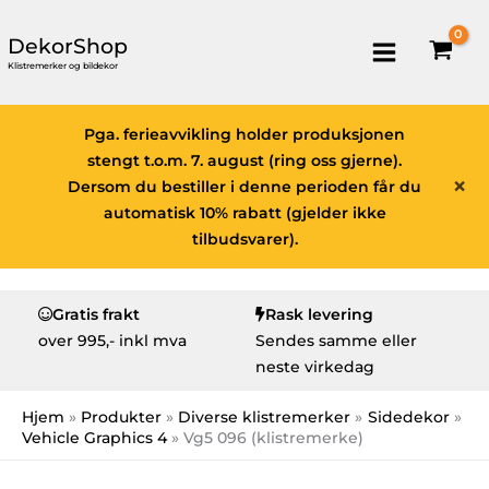
DekorShop
Klistremerker og bildekor
Pga. ferieavvikling holder produksjonen
stengt t.o.m. 7. august (ring oss gjerne).
×
Dersom du bestiller i denne perioden får du
automatisk 10% rabatt (gjelder ikke
tilbudsvarer).
Gratis frakt
Rask levering
over
995,- inkl mva
Sendes samme eller
neste virkedag
Hjem
Produkter
Diverse klistremerker
Sidedekor
Vehicle Graphics 4
Vg5 096 (klistremerke)