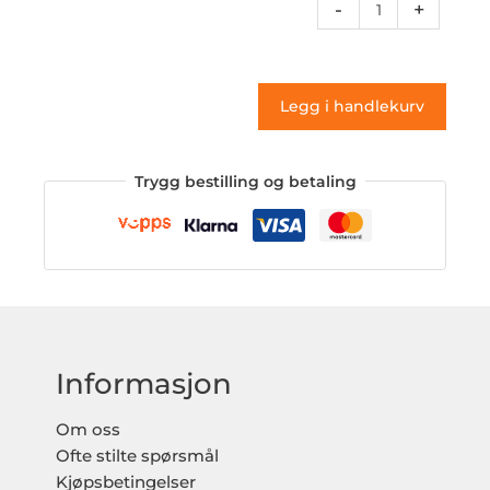
Vg5
-
+
096
(klistremerke)
antall
Legg i handlekurv
Trygg bestilling og betaling
Informasjon
Om oss
Ofte stilte spørsmål
Kjøpsbetingelser