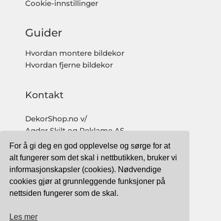
Cookie-innstillinger
Guider
Hvordan montere bildekor
Hvordan fjerne bildekor
Kontakt
DekorShop.no v/
Agder Skilt og Reklame AS
Org. nr: 997 633 016 MVA
For å gi deg en god opplevelse og sørge for at
salg@dekorshop.no
alt fungerer som det skal i nettbutikken, bruker vi
informasjonskapsler (cookies). Nødvendige
Tlf: 959 32 123
cookies gjør at grunnleggende funksjoner på
09.00 - 16.00
nettsiden fungerer som de skal.
(mandag - fredag)
Les mer