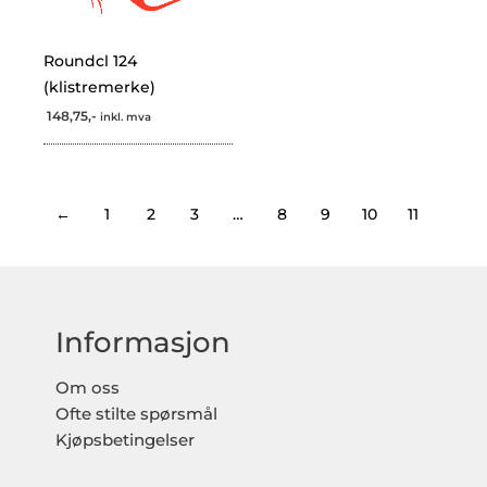
Roundcl 124
(klistremerke)
148,75,-
inkl. mva
←
1
2
3
…
8
9
10
11
Informasjon
Om oss
Ofte stilte spørsmål
Kjøpsbetingelser