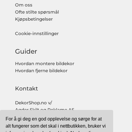
Om oss
Ofte stilte spørsmål
Kjøpsbetingelser
Cookie-innstillinger
Guider
Hvordan montere bildekor
Hvordan fjerne bildekor
Kontakt
DekorShop.no v/
Agder Skilt og Reklame AS
Org. nr: 997 633 016 MVA
For å gi deg en god opplevelse og sørge for at
salg@dekorshop.no
alt fungerer som det skal i nettbutikken, bruker vi