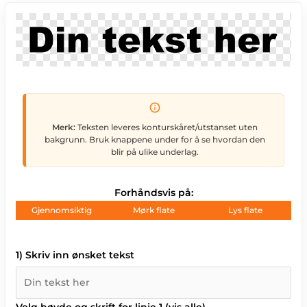
Merk:
Teksten leveres konturskåret/utstanset uten
bakgrunn. Bruk knappene under for å se hvordan den
blir på ulike underlag.
Forhåndsvis på:
Gjennomsiktig
Mørk flate
Lys flate
1) Skriv inn ønsket tekst
Velg høyde og skrift for linje 1
(vis alle)