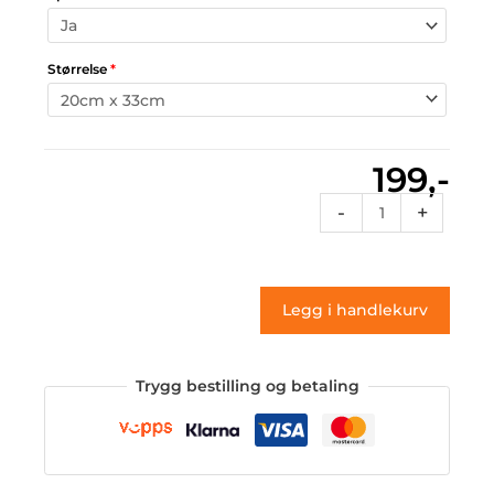
Størrelse
*
199,-
V6
-
+
(klistremerke)
antall
Legg i handlekurv
Trygg bestilling og betaling