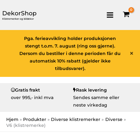
DekorShop
Klistremerker og bildekor
Pga. ferieavvikling holder produksjonen
stengt t.o.m. 7. august (ring oss gjerne).
×
Dersom du bestiller i denne perioden får du
automatisk 10% rabatt (gjelder ikke
tilbudsvarer).
Gratis frakt
Rask levering
over
995,- inkl mva
Sendes samme eller
neste virkedag
Hjem
Produkter
Diverse klistremerker
Diverse
V6 (klistremerke)