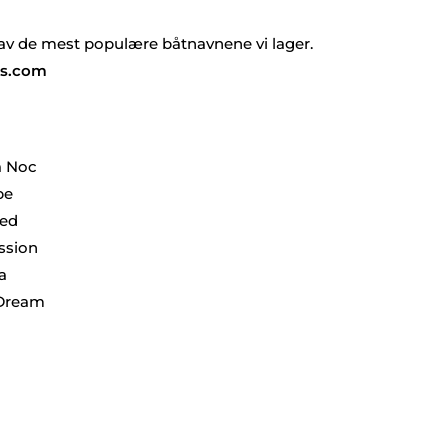
av de mest populære båtnavnene vi lager.
s
.com
a Noc
pe
ed
ssion
a
Dream