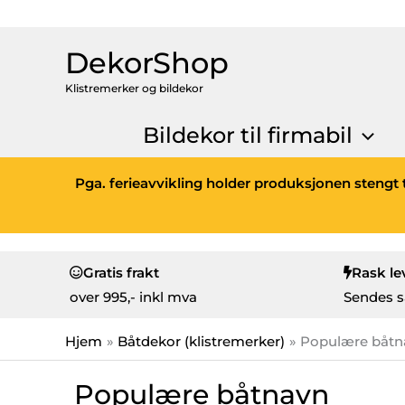
DekorShop
Klistremerker og bildekor
Bildekor til firmabil
Pga. ferieavvikling holder produksjonen stengt t
Gratis frakt
Rask le
over
995,- inkl mva
Sendes s
Hjem
Båtdekor (klistremerker)
Populære båtn
Populære båtnavn