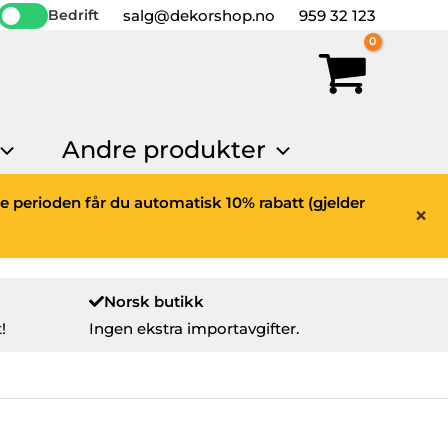
salg@dekorshop.no
959 32 123
Bedrift
Andre produkter
ne perioden får du automatisk 10% rabatt (gjelder
×
Norsk butikk
!
Ingen ekstra importavgifter.