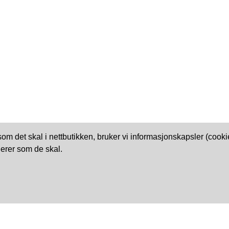
 som det skal i nettbutikken, bruker vi informasjonskapsler (coo
erer som de skal.