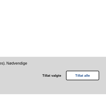
kies). Nødvendige
Tillat valgte
Tillat alle