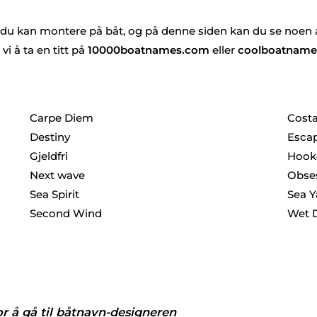
du kan montere på båt, og på denne siden kan du se noen 
vi å ta en titt på
10000boatnames.com
eller
coolboatname
Carpe Diem
Cost
Destiny
Esca
Gjeldfri
Hook
Next wave
Obse
Sea Spirit
Sea Y
Second Wind
Wet 
or å gå til båtnavn-designeren