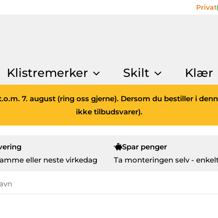
Privat
Klistremerker
Skilt
Klær
.o.m. 7. august (ring oss gjerne). Dersom du bestiller i den
ikke tilbudsvarer).
vering
Spar penger
amme eller neste virkedag
Ta monteringen selv - enkelt
avn