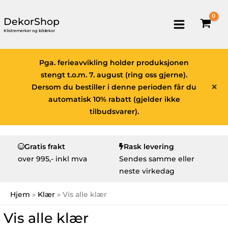
DekorShop
Klistremerker og bildekor
Pga. ferieavvikling holder produksjonen
stengt t.o.m. 7. august (ring oss gjerne).
×
Dersom du bestiller i denne perioden får du
automatisk 10% rabatt (gjelder ikke
tilbudsvarer).
Gratis frakt
Rask levering
over
995,- inkl mva
Sendes samme eller
neste virkedag
Hjem
Klær
Vis alle klær
Vis alle klær