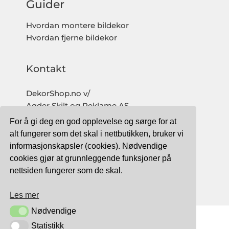
Guider
Hvordan montere bildekor
Hvordan fjerne bildekor
Kontakt
DekorShop.no v/
Agder Skilt og Reklame AS
Org. nr: 997 633 016 MVA
For å gi deg en god opplevelse og sørge for at
salg@dekorshop.no
alt fungerer som det skal i nettbutikken, bruker vi
informasjonskapsler (cookies). Nødvendige
Tlf: 959 32 123
cookies gjør at grunnleggende funksjoner på
09.00 - 16.00
nettsiden fungerer som de skal.
(mandag - fredag)
Les mer
Nødvendige
Nødvendige
Statistikk
Statistikk