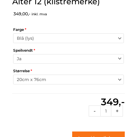
Alter 12 (klistremerke)
349,00,-
inkl. mva
Farge
*
Speilvendt
*
Størrelse
*
349,-
Alter
-
+
12
(klistremerke)
antall