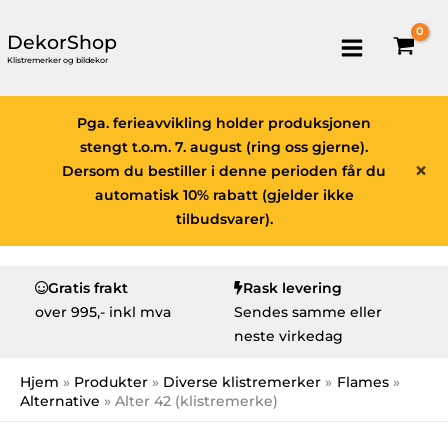
DekorShop
Klistremerker og bildekor
Pga. ferieavvikling holder produksjonen
stengt t.o.m. 7. august (ring oss gjerne).
×
Dersom du bestiller i denne perioden får du
automatisk 10% rabatt (gjelder ikke
tilbudsvarer).
Gratis frakt
Rask levering
over
995,- inkl mva
Sendes samme eller
neste virkedag
Hjem
Produkter
Diverse klistremerker
Flames
Alternative
Alter 42 (klistremerke)