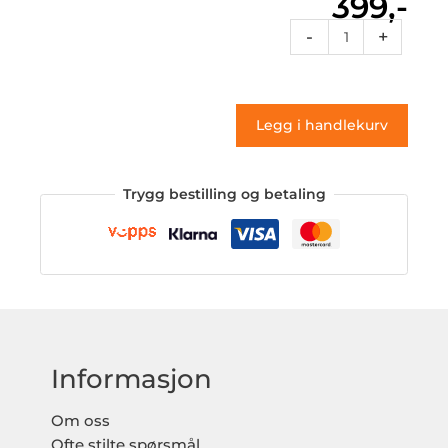
399,-
Alter
-
+
42
(klistremerke)
antall
Legg i handlekurv
Trygg bestilling og betaling
Informasjon
Om oss
Ofte stilte spørsmål