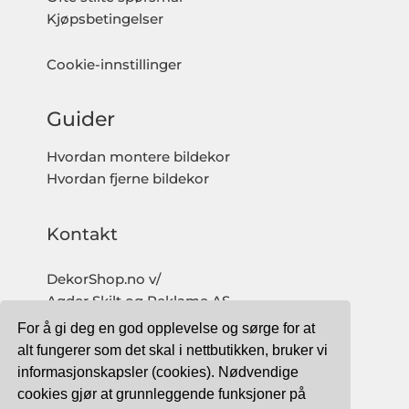
Kjøpsbetingelser
Cookie-innstillinger
Guider
Hvordan montere bildekor
Hvordan fjerne bildekor
Kontakt
DekorShop.no v/
Agder Skilt og Reklame AS
Org. nr: 997 633 016 MVA
For å gi deg en god opplevelse og sørge for at
salg@dekorshop.no
alt fungerer som det skal i nettbutikken, bruker vi
informasjonskapsler (cookies). Nødvendige
Tlf: 959 32 123
cookies gjør at grunnleggende funksjoner på