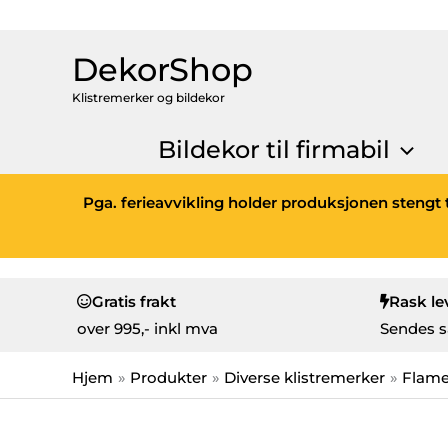
DekorShop
Klistremerker og bildekor
Bildekor til firmabil
Pga. ferieavvikling holder produksjonen stengt t
Gratis frakt
Rask le
over
995,- inkl mva
Sendes s
Hjem
Produkter
Diverse klistremerker
Flam