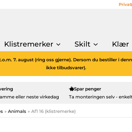
Privat
Klistremerker
Skilt
Klær
.o.m. 7. august (ring oss gjerne). Dersom du bestiller i den
ikke tilbudsvarer).
vering
Spar penger
amme eller neste virkedag
Ta monteringen selv - enkelt
es
Animals
Af1 16 (klistremerke)