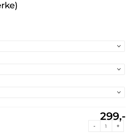
erke)
299,-
Af1
-
+
16