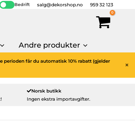
salg@dekorshop.no
959 32 123
Bedrift
Andre produkter
ne perioden får du automatisk 10% rabatt (gjelder
×
Norsk butikk
!
Ingen ekstra importavgifter.