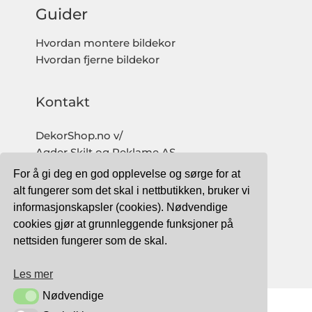
Guider
Hvordan montere bildekor
Hvordan fjerne bildekor
Kontakt
DekorShop.no v/
Agder Skilt og Reklame AS
Org. nr: 997 633 016 MVA
For å gi deg en god opplevelse og sørge for at
salg@dekorshop.no
alt fungerer som det skal i nettbutikken, bruker vi
informasjonskapsler (cookies). Nødvendige
Tlf: 959 32 123
cookies gjør at grunnleggende funksjoner på
09.00 - 16.00
nettsiden fungerer som de skal.
(mandag - fredag)
Les mer
Nødvendige
Nødvendige