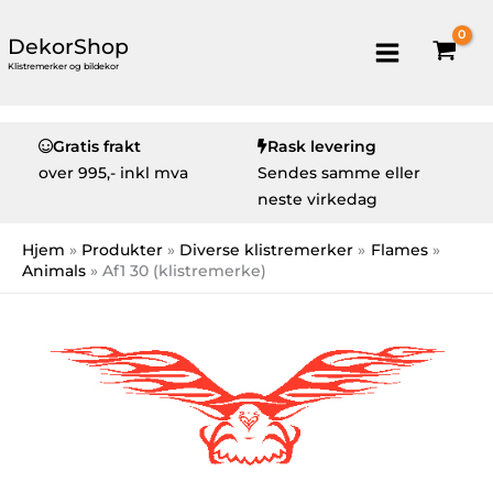
DekorShop
Klistremerker og bildekor
Gratis frakt
Rask levering
over
995,- inkl mva
Sendes samme eller
neste virkedag
Hjem
Produkter
Diverse klistremerker
Flames
Animals
Af1 30 (klistremerke)