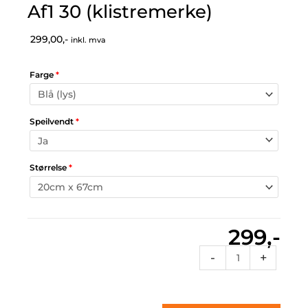
Af1 30 (klistremerke)
299,00,-
inkl. mva
Farge
*
Speilvendt
*
Størrelse
*
299,-
Af1
-
+
30
(klistremerke)
antall