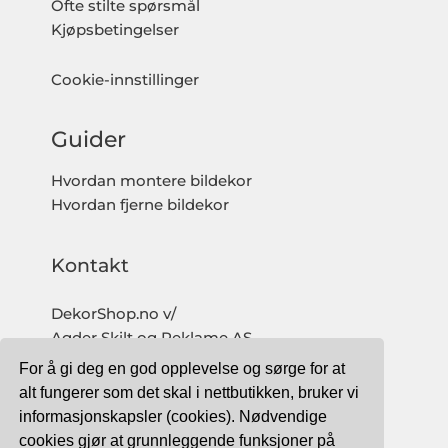
Ofte stilte spørsmål
Kjøpsbetingelser
Cookie-innstillinger
Guider
Hvordan montere bildekor
Hvordan fjerne bildekor
Kontakt
DekorShop.no v/
Agder Skilt og Reklame AS
Org. nr: 997 633 016 MVA
For å gi deg en god opplevelse og sørge for at
salg@dekorshop.no
alt fungerer som det skal i nettbutikken, bruker vi
informasjonskapsler (cookies). Nødvendige
Tlf: 959 32 123
cookies gjør at grunnleggende funksjoner på