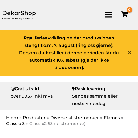
DekorShop
Klistremerker og bildekor
Pga. ferieavvikling holder produksjonen
stengt t.o.m. 7. august (ring oss gjerne).
×
Dersom du bestiller i denne perioden får du
automatisk 10% rabatt (gjelder ikke
tilbudsvarer).
Gratis frakt
Rask levering
over
995,- inkl mva
Sendes samme eller
neste virkedag
Hjem
Produkter
Diverse klistremerker
Flames
Classic 3
Classic2 53 (klistremerke)