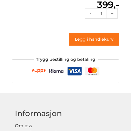
399,-
Classic2
-
+
53
(klistremerke)
antall
Legg i handlekurv
Trygg bestilling og betaling
Informasjon
Om oss