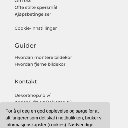
Om oss
Ofte stilte spørsmål
Kjøpsbetingelser
Cookie-innstillinger
Guider
Hvordan montere bildekor
Hvordan fjerne bildekor
Kontakt
DekorShop.no v/
Agder Skilt og Reklame AS
Org. nr: 997 633 016 MVA
For å gi deg en god opplevelse og sørge for at
salg@dekorshop.no
alt fungerer som det skal i nettbutikken, bruker vi
informasjonskapsler (cookies). Nødvendige