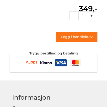
349,-
Classic2
-
+
75
(klistremerke)
antall
Legg i handlekurv
Trygg bestilling og betaling
Informasjon