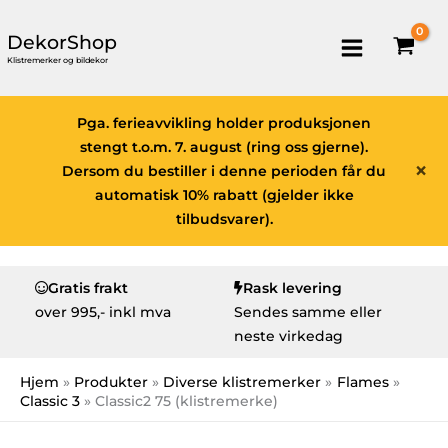
DekorShop
Klistremerker og bildekor
Pga. ferieavvikling holder produksjonen
stengt t.o.m. 7. august (ring oss gjerne).
×
Dersom du bestiller i denne perioden får du
automatisk 10% rabatt (gjelder ikke
tilbudsvarer).
Gratis frakt
Rask levering
over
995,- inkl mva
Sendes samme eller
neste virkedag
Hjem
Produkter
Diverse klistremerker
Flames
Classic 3
Classic2 75 (klistremerke)