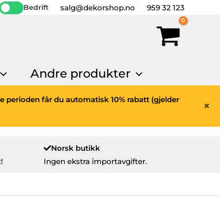
salg@dekorshop.no
959 32 123
Bedrift
Andre produkter
ne perioden får du automatisk 10% rabatt (gjelder
×
Norsk butikk
!
Ingen ekstra importavgifter.