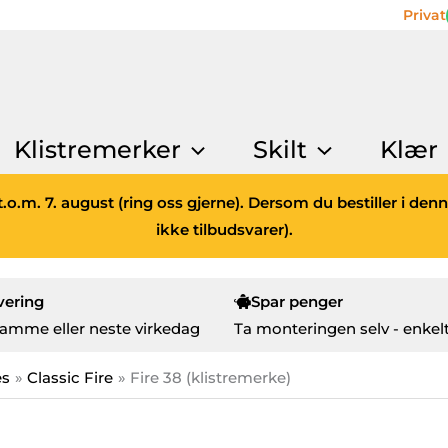
Privat
Klistremerker
Skilt
Klær
.o.m. 7. august (ring oss gjerne). Dersom du bestiller i den
ikke tilbudsvarer).
vering
Spar penger
amme eller neste virkedag
Ta monteringen selv - enkelt
es
Classic Fire
Fire 38 (klistremerke)