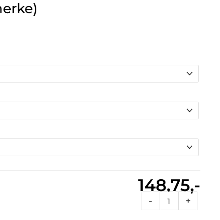
merke)
148,75,-
Fire
-
+
38