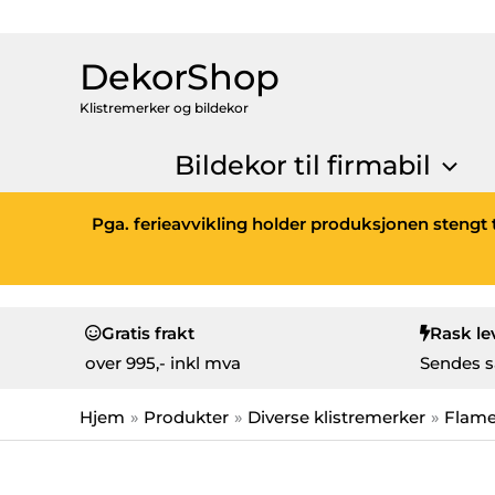
DekorShop
Klistremerker og bildekor
Bildekor til firmabil
Pga. ferieavvikling holder produksjonen stengt t
Gratis frakt
Rask le
over
995,- inkl mva
Sendes s
Hjem
Produkter
Diverse klistremerker
Flam