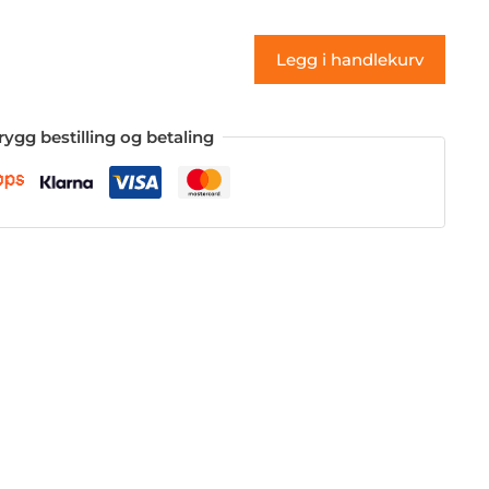
(klistremerke)
antall
Legg i handlekurv
rygg bestilling og betaling