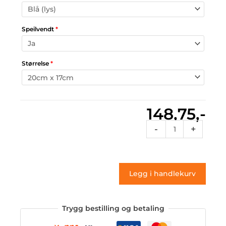
Speilvendt
*
Størrelse
*
148,75,-
Fire
-
+
75
(klistremerke)
antall
Legg i handlekurv
Trygg bestilling og betaling