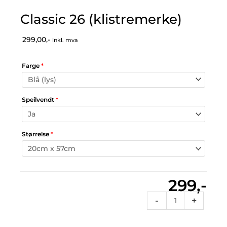
Classic 26 (klistremerke)
299,00,-
inkl. mva
Farge
*
Speilvendt
*
Størrelse
*
299,-
Classic
-
+
26
(klistremerke)