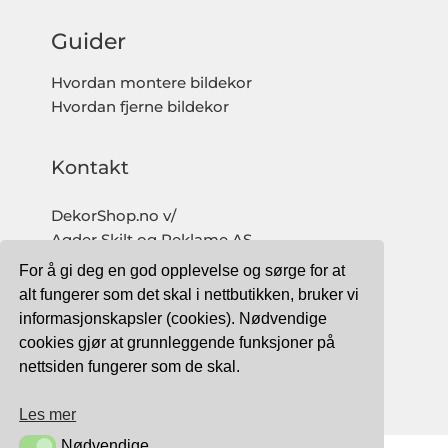
Guider
Hvordan montere bildekor
Hvordan fjerne bildekor
Kontakt
DekorShop.no v/
Agder Skilt og Reklame AS
Org. nr: 997 633 016 MVA
For å gi deg en god opplevelse og sørge for at
salg@dekorshop.no
alt fungerer som det skal i nettbutikken, bruker vi
informasjonskapsler (cookies). Nødvendige
Tlf: 959 32 123
cookies gjør at grunnleggende funksjoner på
09.00 - 16.00
nettsiden fungerer som de skal.
(mandag - fredag)
Les mer
Nødvendige
Nødvendige