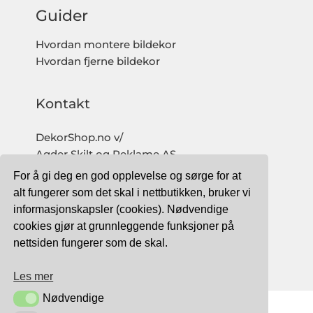
Guider
Hvordan montere bildekor
Hvordan fjerne bildekor
Kontakt
DekorShop.no v/
Agder Skilt og Reklame AS
Org. nr: 997 633 016 MVA
For å gi deg en god opplevelse og sørge for at
salg@dekorshop.no
alt fungerer som det skal i nettbutikken, bruker vi
informasjonskapsler (cookies). Nødvendige
Tlf: 959 32 123
cookies gjør at grunnleggende funksjoner på
09.00 - 16.00
nettsiden fungerer som de skal.
(mandag - fredag)
Les mer
Nødvendige
Nødvendige