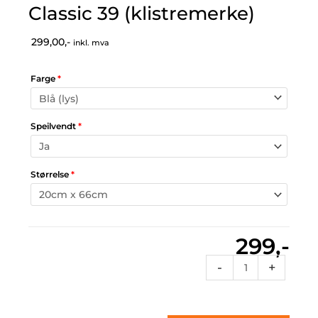
Classic 39 (klistremerke)
299,00,-
inkl. mva
Farge
*
Speilvendt
*
Størrelse
*
299,-
Classic
-
+
39
(klistremerke)
antall