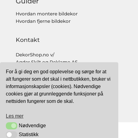
Guider
Hvordan montere bildekor
Hvordan fjerne bildekor
Kontakt
DekorShop.no v/
Agder Skilt og Reklame AS
Org. nr: 997 633 016 MVA
For å gi deg en god opplevelse og sørge for at
salg@dekorshop.no
alt fungerer som det skal i nettbutikken, bruker vi
informasjonskapsler (cookies). Nødvendige
Tlf: 959 32 123
cookies gjør at grunnleggende funksjoner på
09.00 - 16.00
nettsiden fungerer som de skal.
(mandag - fredag)
Les mer
Nødvendige
Nødvendige
Statistikk
Statistikk
TRYGG BETALING MED: