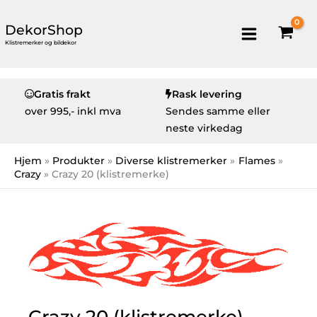
DekorShop
Klistremerker og bildekor
Gratis frakt
Rask levering
over
995,- inkl mva
Sendes samme eller
neste virkedag
Hjem
Produkter
Diverse klistremerker
Flames
Crazy
Crazy 20 (klistremerke)
Crazy 20 (klistremerke)