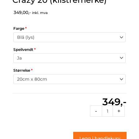
349,00,-
inkl. mva
Farge
*
Speilvendt
*
Størrelse
*
349,-
Crazy
-
+
20
(klistremerke)
antall
Legg i handlekurv