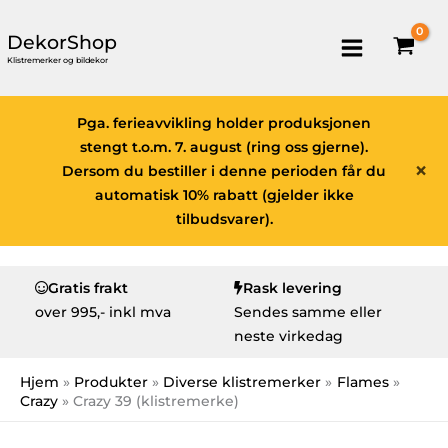
DekorShop
Klistremerker og bildekor
Pga. ferieavvikling holder produksjonen
stengt t.o.m. 7. august (ring oss gjerne).
×
Dersom du bestiller i denne perioden får du
automatisk 10% rabatt (gjelder ikke
tilbudsvarer).
Gratis frakt
Rask levering
over
995,- inkl mva
Sendes samme eller
neste virkedag
Hjem
Produkter
Diverse klistremerker
Flames
Crazy
Crazy 39 (klistremerke)