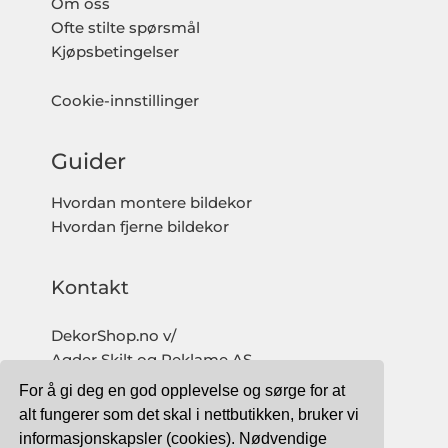
Om oss
Ofte stilte spørsmål
Kjøpsbetingelser
Cookie-innstillinger
Guider
Hvordan montere bildekor
Hvordan fjerne bildekor
Kontakt
DekorShop.no v/
Agder Skilt og Reklame AS
Org. nr: 997 633 016 MVA
For å gi deg en god opplevelse og sørge for at
salg@dekorshop.no
alt fungerer som det skal i nettbutikken, bruker vi
informasjonskapsler (cookies). Nødvendige