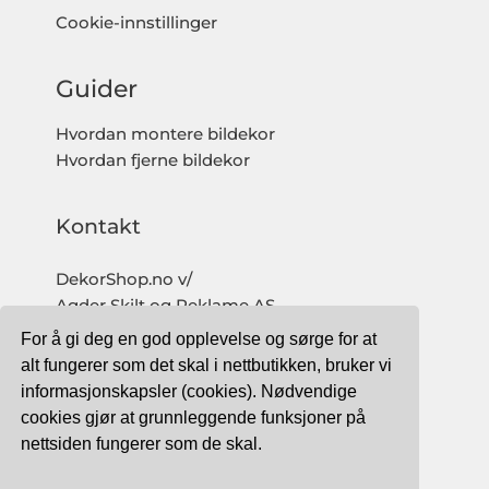
Cookie-innstillinger
Guider
Hvordan montere bildekor
Hvordan fjerne bildekor
Kontakt
DekorShop.no v/
Agder Skilt og Reklame AS
Org. nr: 997 633 016 MVA
For å gi deg en god opplevelse og sørge for at
salg@dekorshop.no
alt fungerer som det skal i nettbutikken, bruker vi
informasjonskapsler (cookies). Nødvendige
Tlf: 959 32 123
cookies gjør at grunnleggende funksjoner på
09.00 - 16.00
nettsiden fungerer som de skal.
(mandag - fredag)