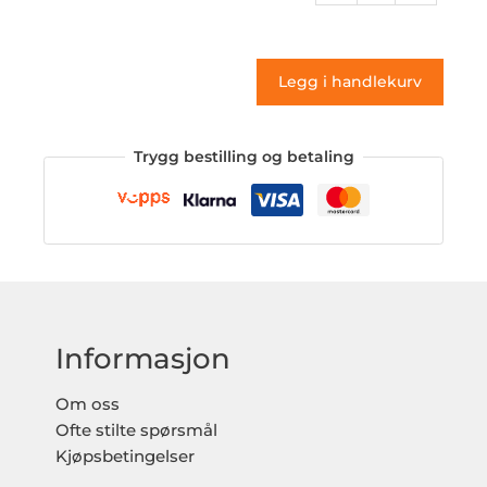
02
(klistremerke)
antall
Legg i handlekurv
Trygg bestilling og betaling
Informasjon
Om oss
Ofte stilte spørsmål
Kjøpsbetingelser