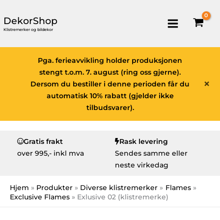
DekorShop
Klistremerker og bildekor
Pga. ferieavvikling holder produksjonen
stengt t.o.m. 7. august (ring oss gjerne).
×
Dersom du bestiller i denne perioden får du
automatisk 10% rabatt (gjelder ikke
tilbudsvarer).
Gratis frakt
Rask levering
over
995,- inkl mva
Sendes samme eller
neste virkedag
Hjem
Produkter
Diverse klistremerker
Flames
Exclusive Flames
Exlusive 02 (klistremerke)