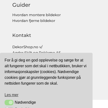
Guider
Hvordan montere bildekor
Hvordan fjerne bildekor
Kontakt
DekorShop.no v/
Agder Skilt og Reklame AS
Org. nr: 997 633 016 MVA
For å gi deg en god opplevelse og sørge for at
salg@dekorshop.no
alt fungerer som det skal i nettbutikken, bruker vi
informasjonskapsler (cookies). Nødvendige
Tlf: 959 32 123
cookies gjør at grunnleggende funksjoner på
09.00 - 16.00
nettsiden fungerer som de skal.
(mandag - fredag)
Les mer
Nødvendige
Nødvendige