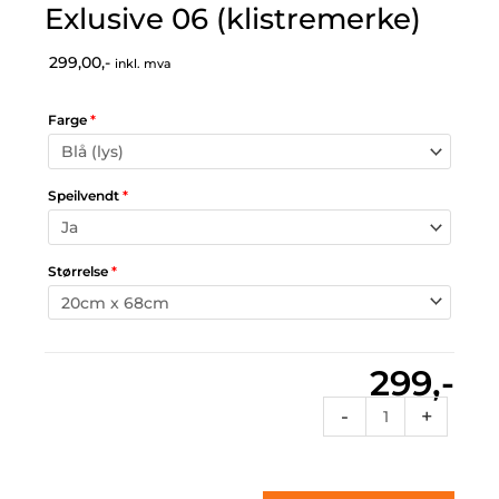
Exlusive 06 (klistremerke)
299,00,-
inkl. mva
Farge
*
Speilvendt
*
Størrelse
*
299,-
Exlusive
-
+
06
(klistremerke)
antall