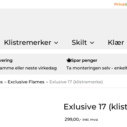
Privat
Klistremerker
Skilt
Klær
vering
Spar penger
amme eller neste virkedag
Ta monteringen selv - enkelt
es
Exclusive Flames
Exlusive 17 (klistremerke)
Exlusive 17 (kli
299,00,-
inkl. mva