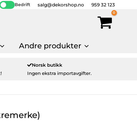
salg@dekorshop.no
959 32 123
Bedrift
Andre produkter
Norsk butikk
!
Ingen ekstra importavgifter.
stremerke)