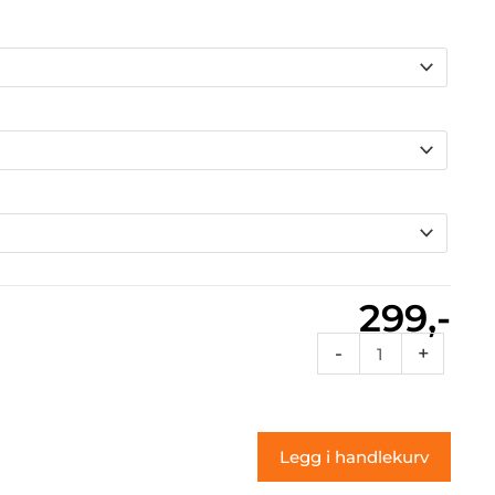
299,-
Exlusive
-
+
17
(klistremerke)
antall
Legg i handlekurv