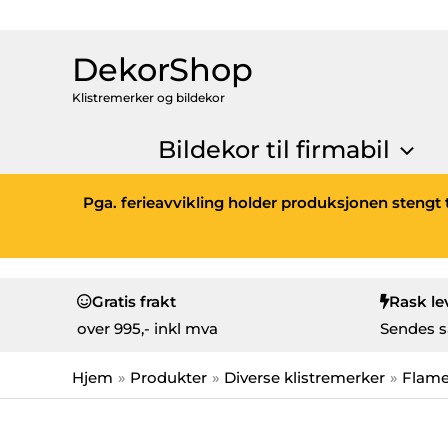
DekorShop
Klistremerker og bildekor
Bildekor til firmabil
Pga. ferieavvikling holder produksjonen stengt t
Gratis frakt
Rask le
over
995,- inkl mva
Sendes s
Hjem
Produkter
Diverse klistremerker
Flam