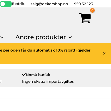
salg@dekorshop.no
959 32 123
Bedrift
Andre produkter
ne perioden får du automatisk 10% rabatt (gjelder
×
Norsk butikk
!
Ingen ekstra importavgifter.