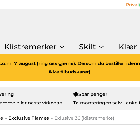
Privat
Klistremerker
Skilt
Klær
.o.m. 7. august (ring oss gjerne). Dersom du bestiller i den
ikke tilbudsvarer).
vering
Spar penger
amme eller neste virkedag
Ta monteringen selv - enkelt
es
Exclusive Flames
Exlusive 36 (klistremerke)