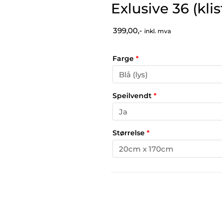
Exlusive 36 (kli
399,00,-
inkl. mva
Farge
*
Speilvendt
*
Størrelse
*