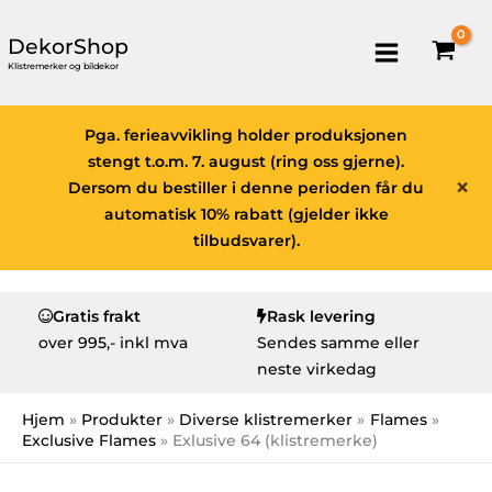
DekorShop
Klistremerker og bildekor
Pga. ferieavvikling holder produksjonen
stengt t.o.m. 7. august (ring oss gjerne).
×
Dersom du bestiller i denne perioden får du
automatisk 10% rabatt (gjelder ikke
tilbudsvarer).
Gratis frakt
Rask levering
over
995,- inkl mva
Sendes samme eller
neste virkedag
Hjem
Produkter
Diverse klistremerker
Flames
Exclusive Flames
Exlusive 64 (klistremerke)