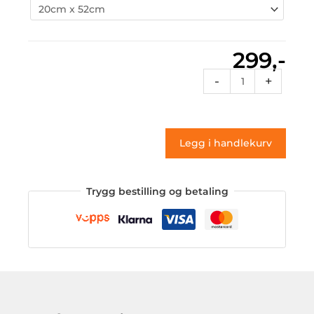
299,-
Exlusive
-
+
64
(klistremerke)
antall
Legg i handlekurv
Trygg bestilling og betaling