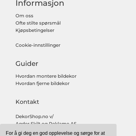
Informasjon
Om oss
Ofte stilte spørsmål
Kjøpsbetingelser
Cookie-innstillinger
Guider
Hvordan montere bildekor
Hvordan fjerne bildekor
Kontakt
DekorShop.no v/
Agder Skilt og Reklame AS
Org. nr: 997 633 016 MVA
For å gi deg en god opplevelse og sørge for at