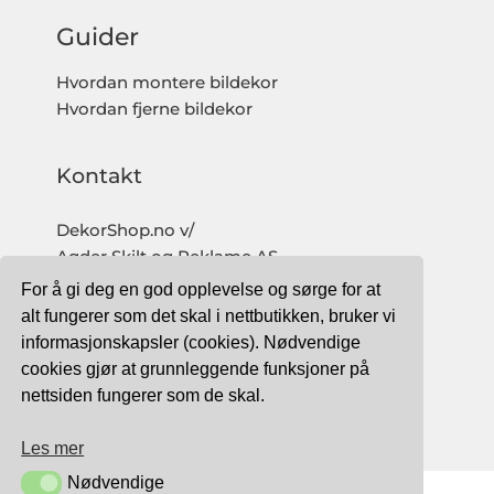
Guider
Hvordan montere bildekor
Hvordan fjerne bildekor
Kontakt
DekorShop.no v/
Agder Skilt og Reklame AS
Org. nr: 997 633 016 MVA
For å gi deg en god opplevelse og sørge for at
salg@dekorshop.no
alt fungerer som det skal i nettbutikken, bruker vi
informasjonskapsler (cookies). Nødvendige
Tlf: 959 32 123
cookies gjør at grunnleggende funksjoner på
09.00 - 16.00
nettsiden fungerer som de skal.
(mandag - fredag)
Les mer
Nødvendige
Nødvendige