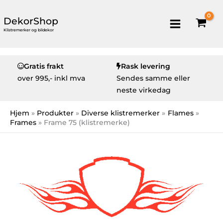
DekorShop
Klistremerker og bildekor
Gratis frakt
Rask levering
over
995,- inkl mva
Sendes samme eller
neste virkedag
Hjem
Produkter
Diverse klistremerker
Flames
Frames
Frame 75 (klistremerke)