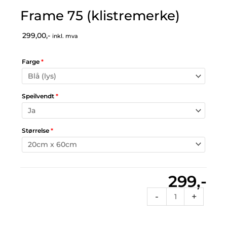
Frame 75 (klistremerke)
299,00,-
inkl. mva
Farge
*
Speilvendt
*
Størrelse
*
299,-
Frame
-
+
75
(klistremerke)