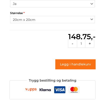
Størrelse
*
148,75,-
Roundtr
-
+
213
(klistremerke)
antall
Legg i handlekurv
Trygg bestilling og betaling