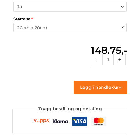
Størrelse
*
148,75,-
Roundtr
-
+
251
(klistremerke)
antall
Legg i handlekurv
Trygg bestilling og betaling