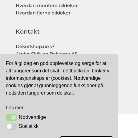
Hvordan montere bildekor
Hvordan fjerne bildekor
Kontakt
DekorShop.no v/
Agder Skilt og Reklame AS
Org. nr: 997 633 016 MVA
For å gi deg en god opplevelse og sørge for at
salg@dekorshop.no
alt fungerer som det skal i nettbutikken, bruker vi
informasjonskapsler (cookies). Nødvendige
Tlf: 959 32 123
cookies gjør at grunnleggende funksjoner på
09.00 - 16.00
nettsiden fungerer som de skal.
(mandag - fredag)
Les mer
Nødvendige
Nødvendige
Statistikk
Statistikk
TRYGG BETALING MED: