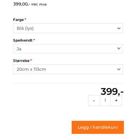
399,00,-
inkl. mva
Farge
*
Speilvendt
*
Størrelse
*
399,-
Sf2
-
+
034
(klistremerke)
antall
Legg i handlekurv