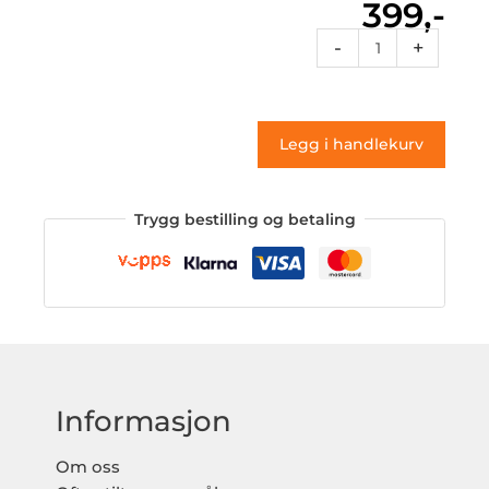
399,-
Sf2
-
+
062
(klistremerke)
antall
Legg i handlekurv
Trygg bestilling og betaling
Informasjon
Om oss