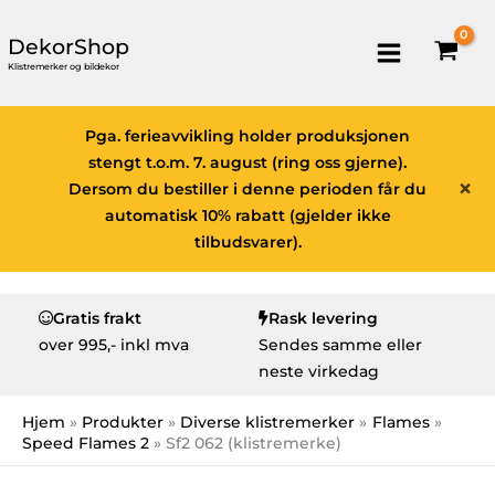
DekorShop
Klistremerker og bildekor
Pga. ferieavvikling holder produksjonen
stengt t.o.m. 7. august (ring oss gjerne).
×
Dersom du bestiller i denne perioden får du
automatisk 10% rabatt (gjelder ikke
tilbudsvarer).
Gratis frakt
Rask levering
over
995,- inkl mva
Sendes samme eller
neste virkedag
Hjem
Produkter
Diverse klistremerker
Flames
Speed Flames 2
Sf2 062 (klistremerke)