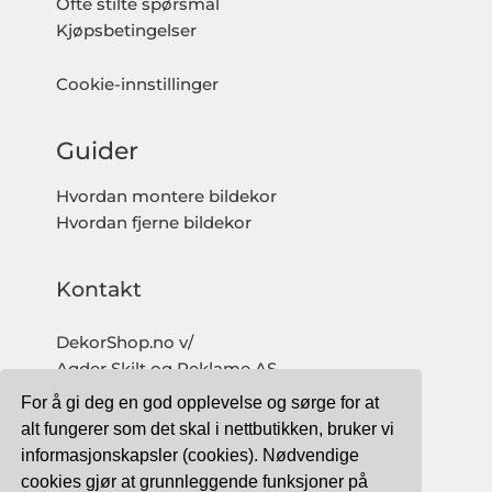
Ofte stilte spørsmål
Kjøpsbetingelser
Cookie-innstillinger
Guider
Hvordan montere bildekor
Hvordan fjerne bildekor
Kontakt
DekorShop.no v/
Agder Skilt og Reklame AS
Org. nr: 997 633 016 MVA
For å gi deg en god opplevelse og sørge for at
salg@dekorshop.no
alt fungerer som det skal i nettbutikken, bruker vi
informasjonskapsler (cookies). Nødvendige
Tlf: 959 32 123
cookies gjør at grunnleggende funksjoner på