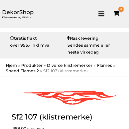
DekorShop
Klistremerker og bildekor
Gratis frakt
Rask levering
over
995,- inkl mva
Sendes samme eller
neste virkedag
Hjem
Produkter
Diverse klistremerker
Flames
Speed Flames 2
Sf2 107 (klistremerke)
Sf2 107 (klistremerke)
399,00,-
inkl. mva