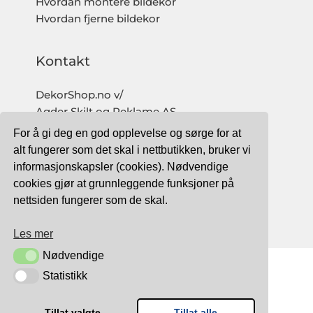
Hvordan montere bildekor
Hvordan fjerne bildekor
Kontakt
DekorShop.no v/
Agder Skilt og Reklame AS
Org. nr: 997 633 016 MVA
For å gi deg en god opplevelse og sørge for at
salg@dekorshop.no
alt fungerer som det skal i nettbutikken, bruker vi
informasjonskapsler (cookies). Nødvendige
Tlf: 959 32 123
cookies gjør at grunnleggende funksjoner på
09.00 - 16.00
nettsiden fungerer som de skal.
(mandag - fredag)
Les mer
Nødvendige
Nødvendige
Statistikk
Statistikk
TRYGG BETALING MED:
Tillat valgte
Tillat alle