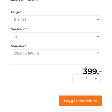
Farge
*
Speilvendt
*
Størrelse
*
399,-
Sf2
-
+
107
(klistremerke)
antall
Legg i handlekurv