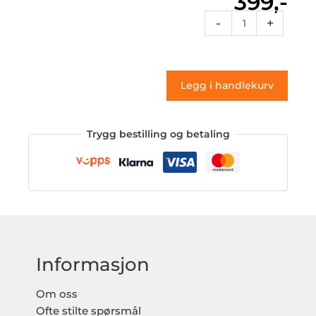
399,-
Sf2
-
+
176
(klistremerke)
antall
Legg i handlekurv
Trygg bestilling og betaling
Informasjon
Om oss
Ofte stilte spørsmål