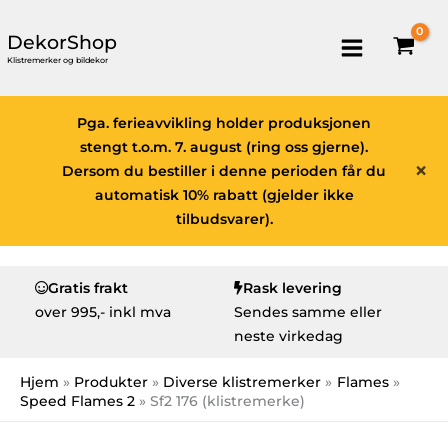
DekorShop
Klistremerker og bildekor
Pga. ferieavvikling holder produksjonen
stengt t.o.m. 7. august (ring oss gjerne).
×
Dersom du bestiller i denne perioden får du
automatisk 10% rabatt (gjelder ikke
tilbudsvarer).
Gratis frakt
Rask levering
over
995,- inkl mva
Sendes samme eller
neste virkedag
Hjem
Produkter
Diverse klistremerker
Flames
Speed Flames 2
Sf2 176 (klistremerke)