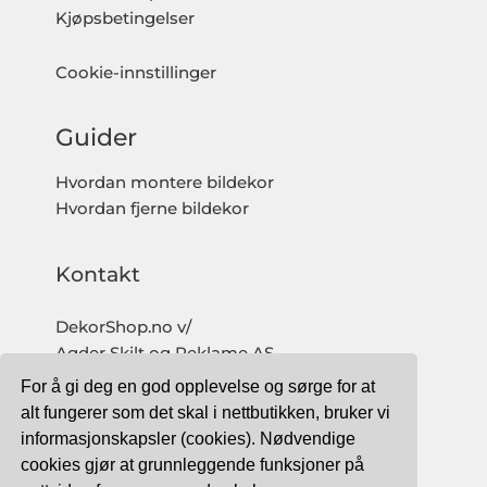
Kjøpsbetingelser
Cookie-innstillinger
Guider
Hvordan montere bildekor
Hvordan fjerne bildekor
Kontakt
DekorShop.no v/
Agder Skilt og Reklame AS
Org. nr: 997 633 016 MVA
For å gi deg en god opplevelse og sørge for at
salg@dekorshop.no
alt fungerer som det skal i nettbutikken, bruker vi
informasjonskapsler (cookies). Nødvendige
Tlf: 959 32 123
cookies gjør at grunnleggende funksjoner på
09.00 - 16.00