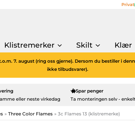
Privat
Klistremerker
Skilt
Klær
.o.m. 7. august (ring oss gjerne). Dersom du bestiller i den
ikke tilbudsvarer).
vering
Spar penger
amme eller neste virkedag
Ta monteringen selv - enkelt
es
Three Color Flames
3c Flames 13 (klistremerke)