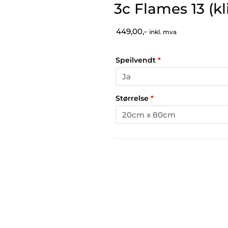
3c Flames 13 (k
449,00,-
inkl. mva
Speilvendt
*
Størrelse
*