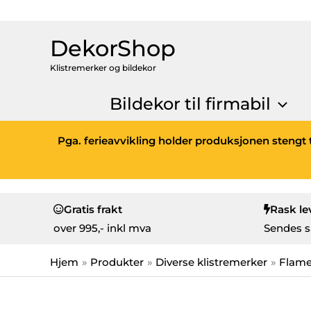
DekorShop
Klistremerker og bildekor
Bildekor til firmabil
Pga. ferieavvikling holder produksjonen stengt t
Gratis frakt
Rask le
over
995,- inkl mva
Sendes s
Hjem
Produkter
Diverse klistremerker
Flam