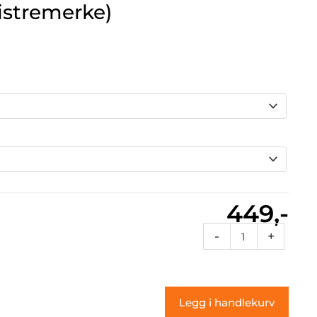
listremerke)
449,-
3c
-
+
Flames
13
(klistremerke)
Legg i handlekurv
antall