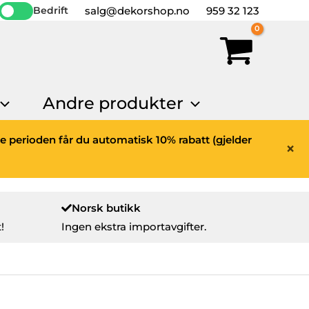
salg@dekorshop.no
959 32 123
Bedrift
Andre produkter
ne perioden får du automatisk 10% rabatt (gjelder
×
Norsk butikk
!
Ingen ekstra importavgifter.