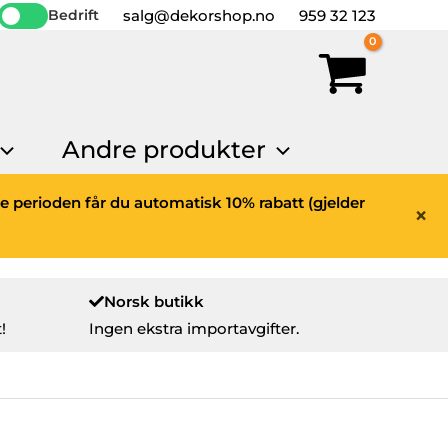
salg@dekorshop.no
959 32 123
Bedrift
Andre produkter
ne perioden får du automatisk 10% rabatt (gjelder
×
Norsk butikk
!
Ingen ekstra importavgifter.