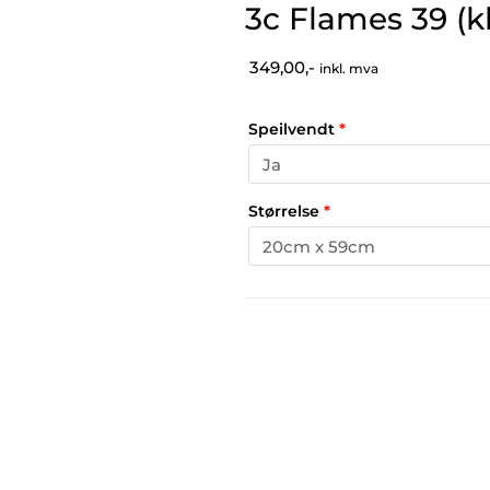
3c Flames 39 (k
349,00,-
inkl. mva
Speilvendt
*
Størrelse
*