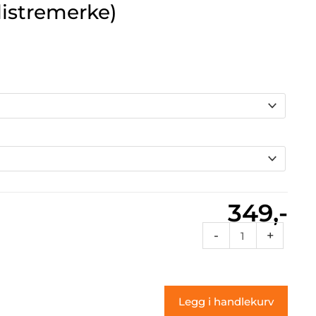
listremerke)
349,-
3c
-
+
Flames
39
(klistremerke)
Legg i handlekurv
antall