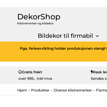
DekorShop
Klistremerker og bildekor
Bildekor til firmabil
Pga. ferieavvikling holder produksjonen stengt t
Gratis frakt
Rask le
over
995,- inkl mva
Sendes s
Hjem
Produkter
Diverse klistremerker
Flam