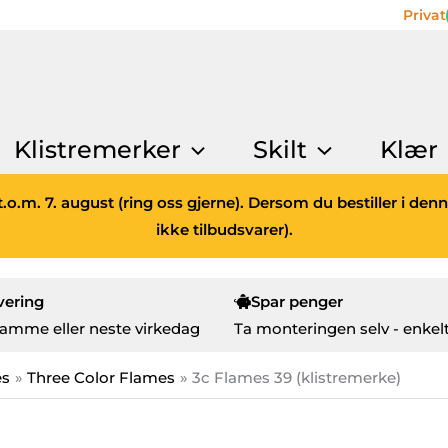
Privat
Klistremerker
Skilt
Klær
.o.m. 7. august (ring oss gjerne). Dersom du bestiller i den
ikke tilbudsvarer).
vering
Spar penger
amme eller neste virkedag
Ta monteringen selv - enkelt
es
Three Color Flames
3c Flames 39 (klistremerke)