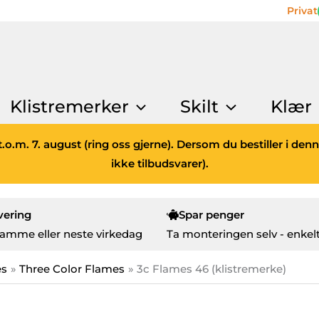
Privat
Klistremerker
Skilt
Klær
.o.m. 7. august (ring oss gjerne). Dersom du bestiller i den
ikke tilbudsvarer).
vering
Spar penger
amme eller neste virkedag
Ta monteringen selv - enkelt
es
Three Color Flames
3c Flames 46 (klistremerke)