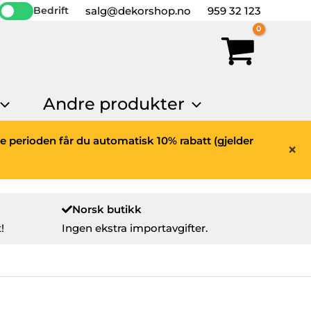
salg@dekorshop.no
959 32 123
Bedrift
Andre produkter
ne perioden får du automatisk 10% rabatt (gjelder
×
Norsk butikk
!
Ingen ekstra importavgifter.