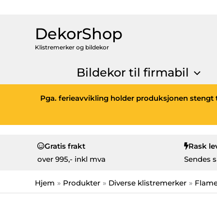
DekorShop
Klistremerker og bildekor
Bildekor til firmabil
Pga. ferieavvikling holder produksjonen stengt t
Gratis frakt
Rask le
over
995,- inkl mva
Sendes s
Hjem
Produkter
Diverse klistremerker
Flam