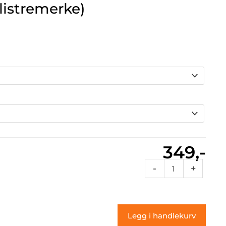
listremerke)
349,-
3c
-
+
Flames
46
(klistremerke)
Legg i handlekurv
antall