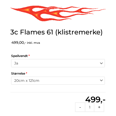
3c Flames 61 (klistremerke)
499,00,-
inkl. mva
Speilvendt
*
Størrelse
*
499,-
3c
-
+
Flames