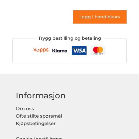
61
(klistremerke)
Legg i handlekurv
antall
Trygg bestilling og betaling
Informasjon
Om oss
Ofte stilte spørsmål
Kjøpsbetingelser
Cookie-innstillinger