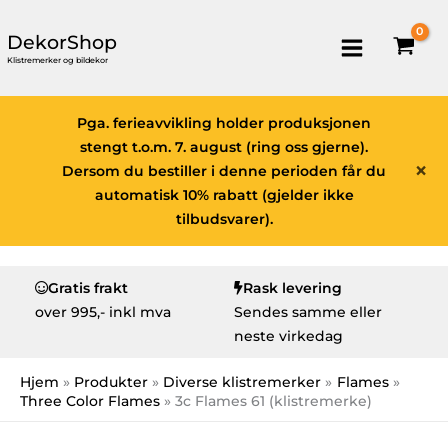
DekorShop
Klistremerker og bildekor
Pga. ferieavvikling holder produksjonen
stengt t.o.m. 7. august (ring oss gjerne).
×
Dersom du bestiller i denne perioden får du
automatisk 10% rabatt (gjelder ikke
tilbudsvarer).
Gratis frakt
Rask levering
over
995,- inkl mva
Sendes samme eller
neste virkedag
Hjem
Produkter
Diverse klistremerker
Flames
Three Color Flames
3c Flames 61 (klistremerke)