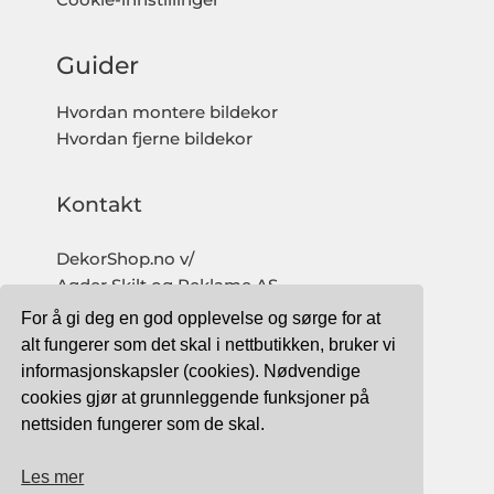
Guider
Hvordan montere bildekor
Hvordan fjerne bildekor
Kontakt
DekorShop.no v/
Agder Skilt og Reklame AS
Org. nr: 997 633 016 MVA
For å gi deg en god opplevelse og sørge for at
salg@dekorshop.no
alt fungerer som det skal i nettbutikken, bruker vi
informasjonskapsler (cookies). Nødvendige
Tlf: 959 32 123
cookies gjør at grunnleggende funksjoner på
09.00 - 16.00
nettsiden fungerer som de skal.
(mandag - fredag)
Les mer