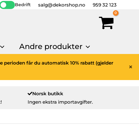
salg@dekorshop.no
959 32 123
Bedrift
Andre produkter
ne perioden får du automatisk 10% rabatt (gjelder
×
Norsk butikk
!
Ingen ekstra importavgifter.