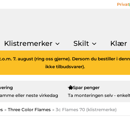
Privat
Klistremerker
Skilt
Klær
.o.m. 7. august (ring oss gjerne). Dersom du bestiller i den
ikke tilbudsvarer).
vering
Spar penger
amme eller neste virkedag
Ta monteringen selv - enkelt
es
Three Color Flames
3c Flames 70 (klistremerke)