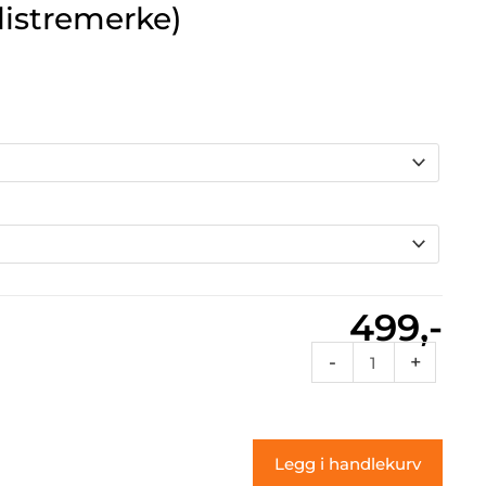
listremerke)
499,-
3c
-
+
Flames
70
(klistremerke)
Legg i handlekurv
antall