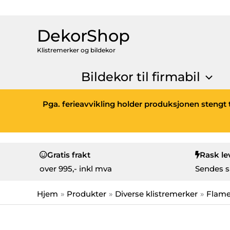
DekorShop
Klistremerker og bildekor
Bildekor til firmabil
Pga. ferieavvikling holder produksjonen stengt t
Gratis frakt
Rask le
over
995,- inkl mva
Sendes s
Hjem
Produkter
Diverse klistremerker
Flam