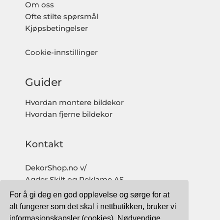
Om oss
Ofte stilte spørsmål
Kjøpsbetingelser
Cookie-innstillinger
Guider
Hvordan montere bildekor
Hvordan fjerne bildekor
Kontakt
DekorShop.no v/
Agder Skilt og Reklame AS
Org. nr: 997 633 016 MVA
For å gi deg en god opplevelse og sørge for at
salg@dekorshop.no
alt fungerer som det skal i nettbutikken, bruker vi
informasjonskapsler (cookies). Nødvendige