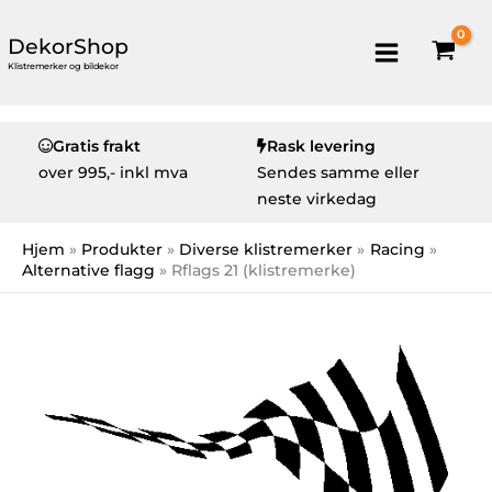
DekorShop
Klistremerker og bildekor
Gratis frakt
Rask levering
over
995,- inkl mva
Sendes samme eller
neste virkedag
Hjem
Produkter
Diverse klistremerker
Racing
Alternative flagg
Rflags 21 (klistremerke)