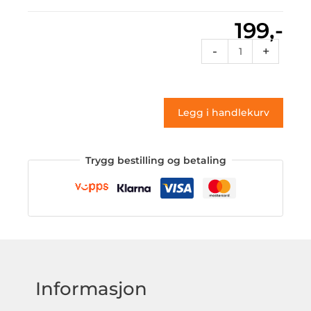
199,-
Rflags
-
+
21
(klistremerke)
antall
Legg i handlekurv
Trygg bestilling og betaling
Informasjon