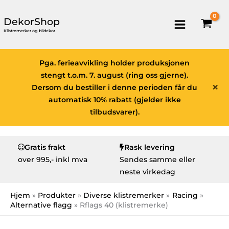
DekorShop
Klistremerker og bildekor
Pga. ferieavvikling holder produksjonen
stengt t.o.m. 7. august (ring oss gjerne).
×
Dersom du bestiller i denne perioden får du
automatisk 10% rabatt (gjelder ikke
tilbudsvarer).
Gratis frakt
Rask levering
over
995,- inkl mva
Sendes samme eller
neste virkedag
Hjem
Produkter
Diverse klistremerker
Racing
Alternative flagg
Rflags 40 (klistremerke)