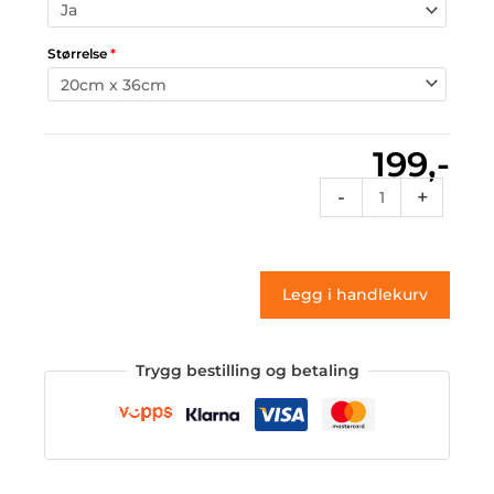
Størrelse
*
199,-
Rflags
-
+
40
(klistremerke)
antall
Legg i handlekurv
Trygg bestilling og betaling