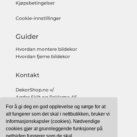
Kjøpsbetingelser
Cookie-innstillinger
Guider
Hvordan montere bildekor
Hvordan fjerne bildekor
Kontakt
DekorShop.no v/
Agder Skilt og Reklame AS
Org. nr: 997 633 016 MVA
For å gi deg en god opplevelse og sørge for at
salg@dekorshop.no
alt fungerer som det skal i nettbutikken, bruker vi
informasjonskapsler (cookies). Nødvendige
Tlf: 959 32 123
cookies gjør at grunnleggende funksjoner på
09.00 - 16.00
nettsiden fungerer som de skal.