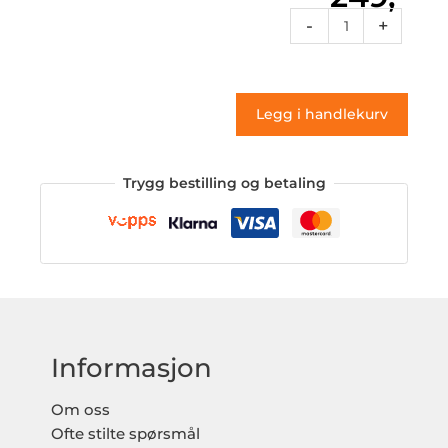
Icf
-
+
02
(klistremerke)
antall
Legg i handlekurv
Trygg bestilling og betaling
Informasjon
Om oss
Ofte stilte spørsmål