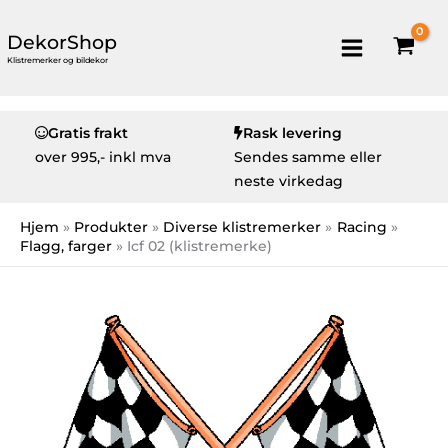
DekorShop
Klistremerker og bildekor
Gratis frakt
Rask levering
over
995,- inkl mva
Sendes samme eller
neste virkedag
Hjem
Produkter
Diverse klistremerker
Racing
Flagg, farger
Icf 02 (klistremerke)