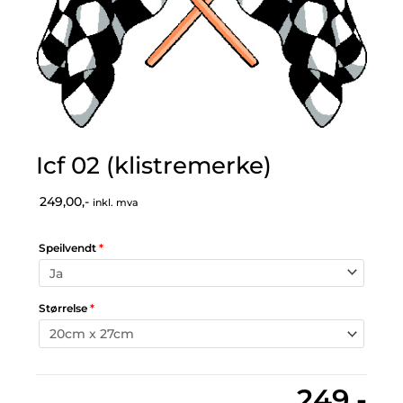
Icf 02 (klistremerke)
249,00,-
inkl. mva
Speilvendt
*
Størrelse
*
249,-