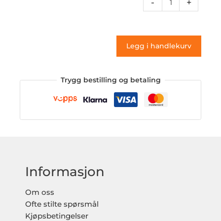
-
+
09a
(klistremerke)
antall
Legg i handlekurv
Trygg bestilling og betaling
Informasjon
Om oss
Ofte stilte spørsmål
Kjøpsbetingelser