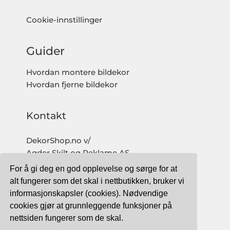
Cookie-innstillinger
Guider
Hvordan montere bildekor
Hvordan fjerne bildekor
Kontakt
DekorShop.no v/
Agder Skilt og Reklame AS
Org. nr: 997 633 016 MVA
For å gi deg en god opplevelse og sørge for at
salg@dekorshop.no
alt fungerer som det skal i nettbutikken, bruker vi
informasjonskapsler (cookies). Nødvendige
Tlf: 959 32 123
cookies gjør at grunnleggende funksjoner på
09.00 - 16.00
nettsiden fungerer som de skal.
(mandag - fredag)