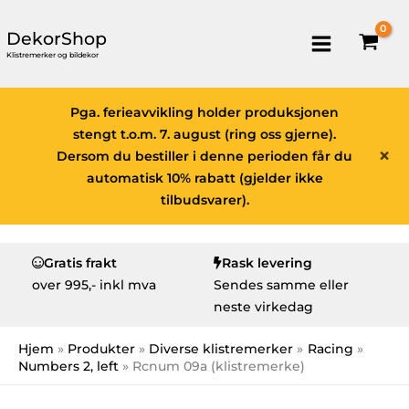
DekorShop
Klistremerker og bildekor
Pga. ferieavvikling holder produksjonen
stengt t.o.m. 7. august (ring oss gjerne).
×
Dersom du bestiller i denne perioden får du
automatisk 10% rabatt (gjelder ikke
tilbudsvarer).
Gratis frakt
Rask levering
over
995,- inkl mva
Sendes samme eller
neste virkedag
Hjem
Produkter
Diverse klistremerker
Racing
Numbers 2, left
Rcnum 09a (klistremerke)