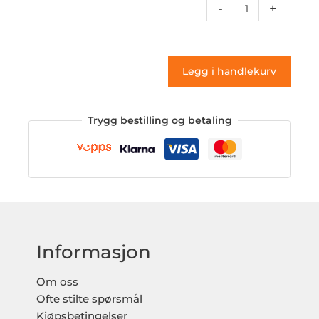
Rcnum
-
+
22a
(klistremerke)
antall
Legg i handlekurv
Trygg bestilling og betaling
Informasjon
Om oss
Ofte stilte spørsmål
Kjøpsbetingelser