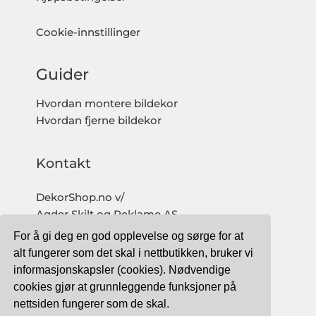
Cookie-innstillinger
Guider
Hvordan montere bildekor
Hvordan fjerne bildekor
Kontakt
DekorShop.no v/
Agder Skilt og Reklame AS
Org. nr: 997 633 016 MVA
For å gi deg en god opplevelse og sørge for at
salg@dekorshop.no
alt fungerer som det skal i nettbutikken, bruker vi
informasjonskapsler (cookies). Nødvendige
Tlf: 959 32 123
cookies gjør at grunnleggende funksjoner på
09.00 - 16.00
nettsiden fungerer som de skal.