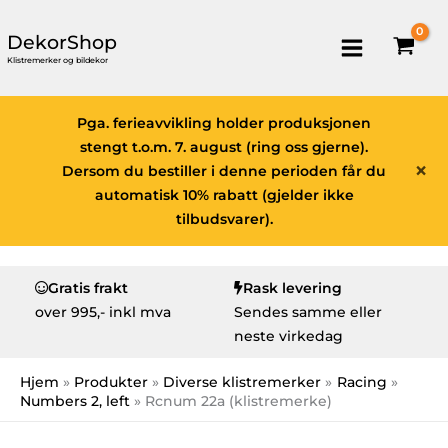
DekorShop
Klistremerker og bildekor
Pga. ferieavvikling holder produksjonen
stengt t.o.m. 7. august (ring oss gjerne).
×
Dersom du bestiller i denne perioden får du
automatisk 10% rabatt (gjelder ikke
tilbudsvarer).
Gratis frakt
Rask levering
over
995,- inkl mva
Sendes samme eller
neste virkedag
Hjem
Produkter
Diverse klistremerker
Racing
Numbers 2, left
Rcnum 22a (klistremerke)