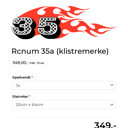
Rcnum 35a (klistremerke)
349,00,-
inkl. mva
Speilvendt
*
Størrelse
*
349,-