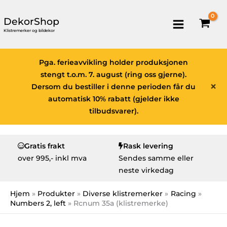
DekorShop
Klistremerker og bildekor
Pga. ferieavvikling holder produksjonen
stengt t.o.m. 7. august (ring oss gjerne).
×
Dersom du bestiller i denne perioden får du
automatisk 10% rabatt (gjelder ikke
tilbudsvarer).
Gratis frakt
Rask levering
over
995,- inkl mva
Sendes samme eller
neste virkedag
Hjem
Produkter
Diverse klistremerker
Racing
Numbers 2, left
Rcnum 35a (klistremerke)