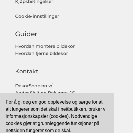
Kjøpsbetingelser
Cookie-innstillinger
Guider
Hvordan montere bildekor
Hvordan fjerne bildekor
Kontakt
DekorShop.no v/
Agder Skilt og Reklame AS
Org. nr: 997 633 016 MVA
For å gi deg en god opplevelse og sørge for at
salg@dekorshop.no
alt fungerer som det skal i nettbutikken, bruker vi
informasjonskapsler (cookies). Nødvendige
Tlf: 959 32 123
cookies gjør at grunnleggende funksjoner på
09.00 - 16.00
nettsiden fungerer som de skal.