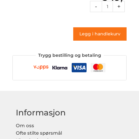
Rcnum
-
+
35a
(klistremerke)
antall
Legg i handlekurv
Trygg bestilling og betaling
Informasjon
Om oss
Ofte stilte spørsmål