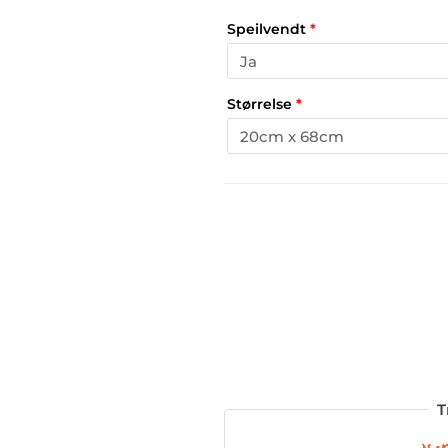
Speilvendt
*
Størrelse
*
T