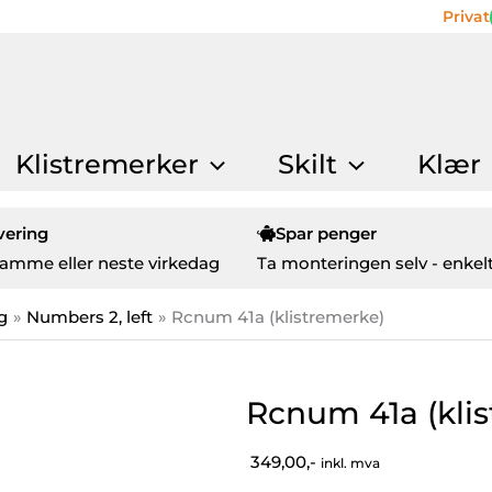
Privat
Klistremerker
Skilt
Klær
vering
Spar penger
amme eller neste virkedag
Ta monteringen selv - enkelt
g
Numbers 2, left
Rcnum 41a (klistremerke)
Rcnum 41a (kli
349,00,-
inkl. mva