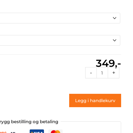
349,-
Rcnum
-
+
41a
(klistremerke)
antall
Legg i handlekurv
rygg bestilling og betaling