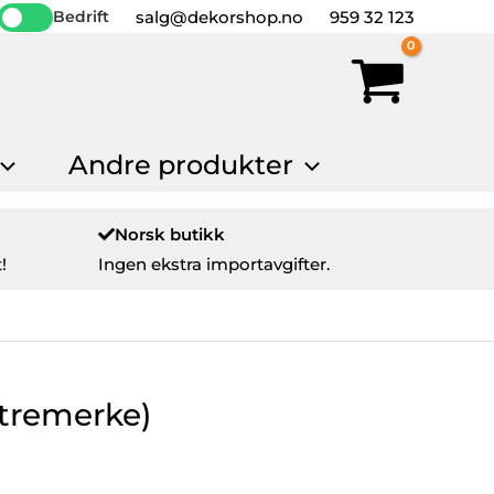
salg@dekorshop.no
959 32 123
Bedrift
Andre produkter
Norsk butikk
!
Ingen ekstra importavgifter.
stremerke)