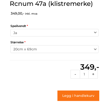
Rcnum 47a (klistremerke)
349,00,-
inkl. mva
Speilvendt
*
Størrelse
*
349,-
Rcnum
-
+
47a
(klistremerke)
antall
Legg i handlekurv