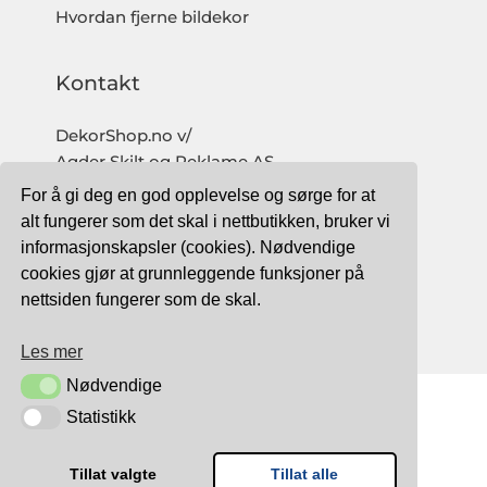
Hvordan fjerne bildekor
Kontakt
DekorShop.no v/
Agder Skilt og Reklame AS
Org. nr: 997 633 016 MVA
For å gi deg en god opplevelse og sørge for at
salg@dekorshop.no
alt fungerer som det skal i nettbutikken, bruker vi
informasjonskapsler (cookies). Nødvendige
Tlf: 959 32 123
cookies gjør at grunnleggende funksjoner på
09.00 - 16.00
nettsiden fungerer som de skal.
(mandag - fredag)
Les mer
Nødvendige
Nødvendige
Statistikk
Statistikk
TRYGG BETALING MED:
Tillat valgte
Tillat alle