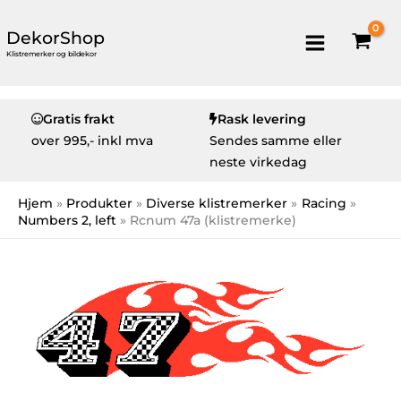
DekorShop
Klistremerker og bildekor
Gratis frakt
Rask levering
over
995,- inkl mva
Sendes samme eller
neste virkedag
Hjem
Produkter
Diverse klistremerker
Racing
Numbers 2, left
Rcnum 47a (klistremerke)