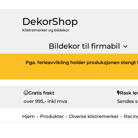
DekorShop
Klistremerker og bildekor
Bildekor til firmabil
Pga. ferieavvikling holder produksjonen stengt t
Gratis frakt
Rask le
over
995,- inkl mva
Sendes s
Hjem
Produkter
Diverse klistremerker
Racin