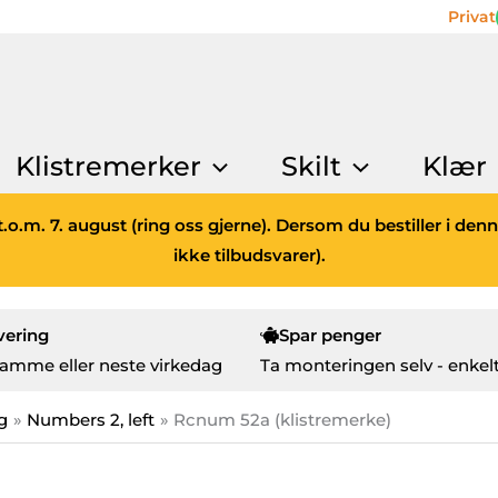
Privat
Klistremerker
Skilt
Klær
.o.m. 7. august (ring oss gjerne). Dersom du bestiller i den
ikke tilbudsvarer).
vering
Spar penger
amme eller neste virkedag
Ta monteringen selv - enkelt
g
Numbers 2, left
Rcnum 52a (klistremerke)