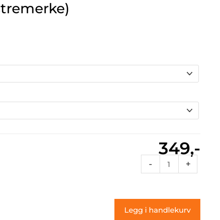
stremerke)
349,-
Rcnum
-
+
52a
(klistremerke)
antall
Legg i handlekurv