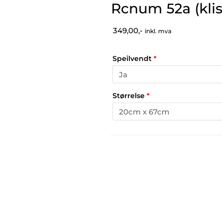
Rcnum 52a (kli
349,00,-
inkl. mva
Speilvendt
*
Størrelse
*