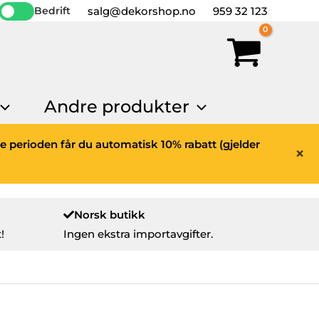
salg@dekorshop.no
959 32 123
Bedrift
Andre produkter
ne perioden får du automatisk 10% rabatt (gjelder
×
Norsk butikk
!
Ingen ekstra importavgifter.